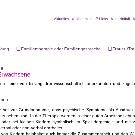
Aktuelles
Über mich
Links
Im Notfall
rkung
Familientherapie oder Familiengespräche
Trauer-/Tr
ie
 Erwachsene
ie ist eine von bislang drei wissenschaftlich anerkannten und zugel
ernen
pie hat zur Grundannahme, dass psychische Symptome als Ausdruck 
ot zusehen sind. In der Therapie werden in einer guten Arbeitsbeziehu
et oder bei kleinen Kindern symbolisch im Spiel dargestellt und mit 
erbal oder non-verbal erarbeitet.
ie von Kindern beinhaltet auch immer die Zusammenarbeit und den Wil