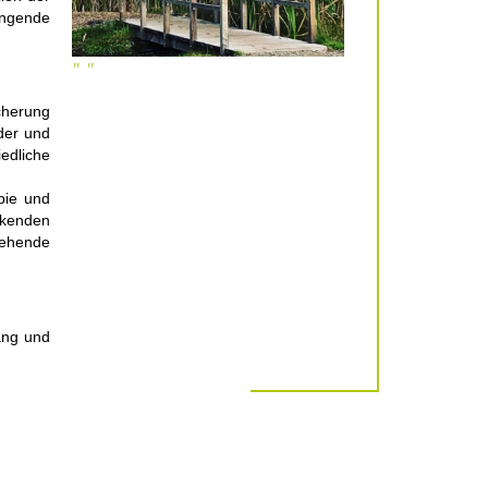
ingende
cherung
der und
iedliche
apie und
rkenden
tehende
ang und