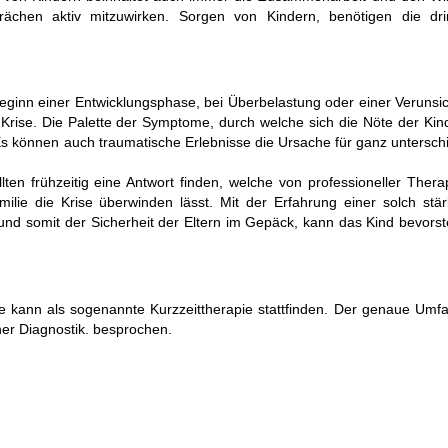
rächen aktiv mitzuwirken. Sorgen von Kindern, benötigen die dr
Beginn einer Entwicklungsphase, bei Überbelastung oder einer Verunsi
Krise. Die Palette der Symptome, durch welche sich die Nöte der Kin
g. Es können auch traumatische Erlebnisse die Ursache für ganz untersch
lten frühzeitig eine Antwort finden, welche von professioneller Ther
milie die Krise überwinden lässt. Mit der Erfahrung einer solch stä
 und somit der Sicherheit der Eltern im Gepäck, kann das Kind bevors
ie kann als sogenannte Kurzzeittherapie stattfinden. Der genaue Umf
ner Diagnostik. besprochen.