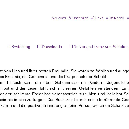
Aktuelles
Über mich
Links
Im Notfall
Bestellung
Downloads
Nutzungs-Lizenz von Schulung
e von Lina und ihrer besten Freundin. Sie waren so fröhlich und ausge
iges Ereignis, ein Geheimnis und die Frage nach der Schuld.
n hilfreich sein, um über Geheimnisse mit Kindern, Jugendlich
rost und der Leser fühlt sich mit seinen Gefühlen verstanden. Es i
niger schlimme Ereignisse verantwortlich zu fühlen und vielleicht S
imnis in sich zu tragen. Das Buch zeigt durch seine berührende Ges
lären und die positive Erinnerung an eine Person wie einen Schatz zu